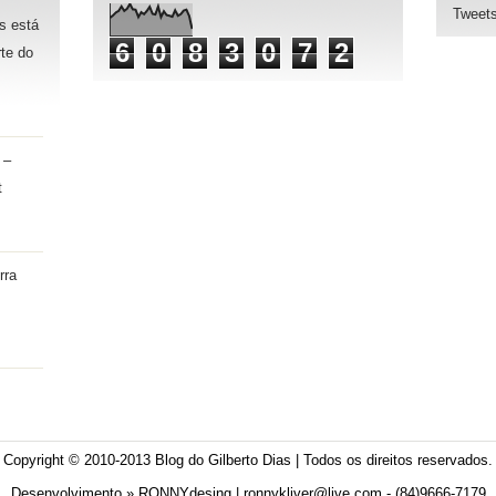
Tweets
s está
6
0
8
3
0
7
2
te do
 –
t
rra
Copyright © 2010-2013
Blog do Gilberto Dias
| Todos os direitos reservados.
Desenvolvimento »
RONNYdesing
| ronnykliver@live.com - (84)9666-7179