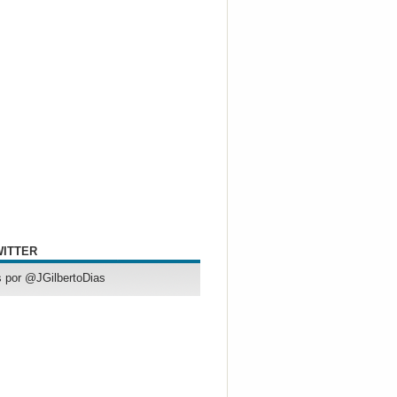
WITTER
 por @JGilbertoDias