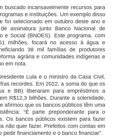
m buscado incansavelmente recursos para
programas e instituições. Um exemplo disso
ue foi selecionado em outubro deste ano e
de assinatura junto Banco Nacional de
o e Social (BNDES). Este programa, com
51 milhões, focará no acesso à água e
eficiando 38 mil famílias de produtores
reforma agrária e comunidades indígenas e
no em nota.
residente Lula e o ministro da Casa Civil,
ifras recordes. Em 2022, a soma do que os
xa e BB) liberaram para empréstimos a
 em R$12,3 bilhões. Durante a solenidade,
nte afirmou que os bancos públicos têm uma
istência: “É parte preponderante para o
s. Os bancos públicos existem para fazer
ada não quer fazer. Prefeitos com contas em
co pedir financiamento e o banco financiar”.