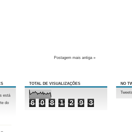
Postagem mais antiga »
ÊS
TOTAL DE VISUALIZAÇÕES
NO T
Tweets
s está
6
0
8
1
2
9
3
te do
 –