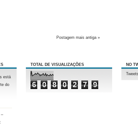
Postagem mais antiga »
ÊS
TOTAL DE VISUALIZAÇÕES
NO T
Tweets
s está
6
0
8
0
2
7
9
te do
 –
t