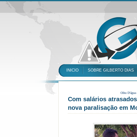
INICIO
SOBRE GILBERTO DIAS
Olho D'água
Com salários atrasado
nova paralisação em M