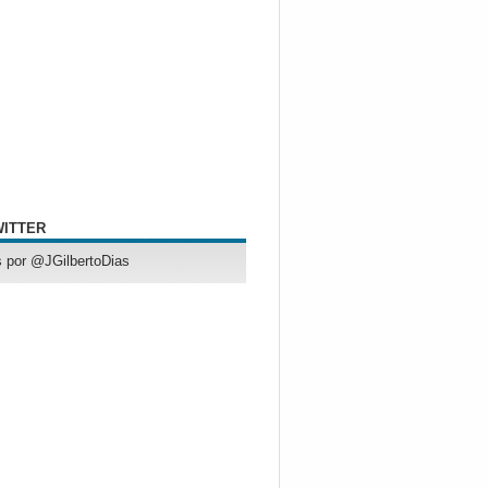
WITTER
 por @JGilbertoDias