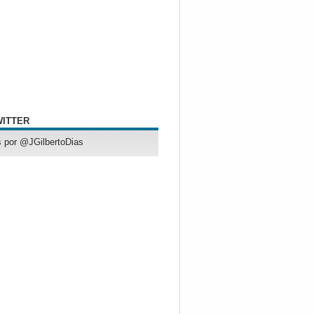
WITTER
 por @JGilbertoDias