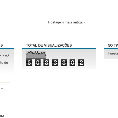
Postagem mais antiga »
ÊS
TOTAL DE VISUALIZAÇÕES
NO T
Tweets
s está
6
0
8
3
3
0
2
te do
 –
t
rra