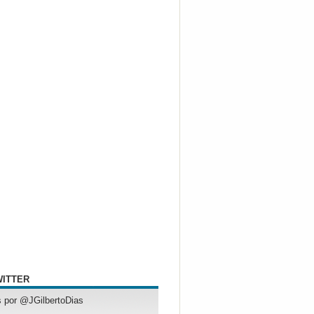
WITTER
 por @JGilbertoDias