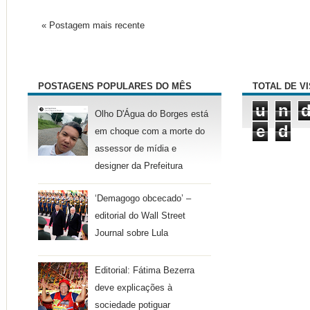
« Postagem mais recente
POSTAGENS POPULARES DO MÊS
TOTAL DE V
u
n
Olho D'Água do Borges está
e
d
em choque com a morte do
assessor de mídia e
designer da Prefeitura
‘Demagogo obcecado’ –
editorial do Wall Street
Journal sobre Lula
Editorial: Fátima Bezerra
deve explicações à
sociedade potiguar