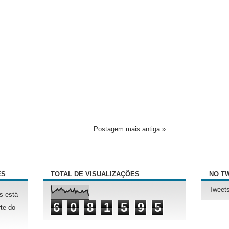
Postagem mais antiga »
ÊS
TOTAL DE VISUALIZAÇÕES
NO T
Tweets
s está
6
0
8
1
5
9
5
te do