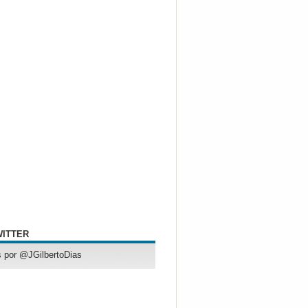
WITTER
 por @JGilbertoDias