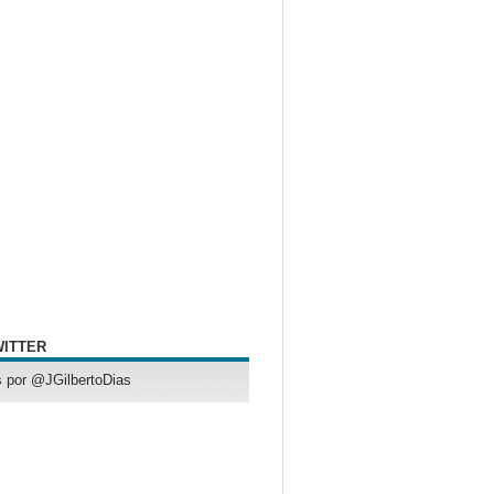
WITTER
 por @JGilbertoDias