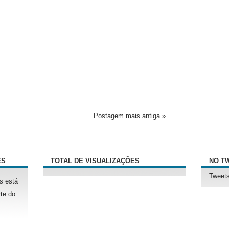
Postagem mais antiga »
ÊS
TOTAL DE VISUALIZAÇÕES
NO T
Tweets
s está
te do