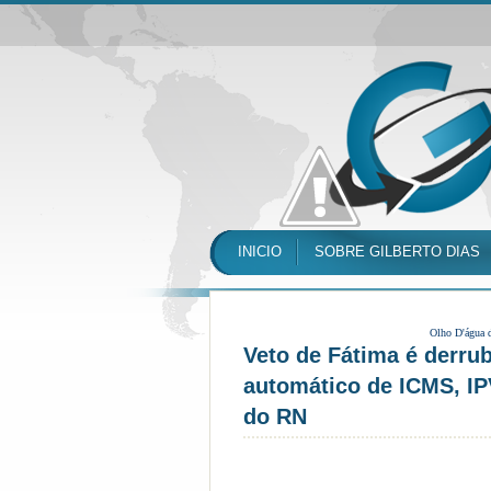
INICIO
SOBRE GILBERTO DIAS
Olho D'água 
Veto de Fátima é derru
automático de ICMS, IP
do RN