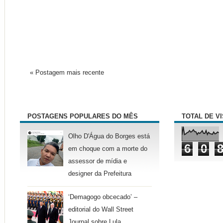
« Postagem mais recente
POSTAGENS POPULARES DO MÊS
TOTAL DE V
Olho D'Água do Borges está
6
0
em choque com a morte do
assessor de mídia e
designer da Prefeitura
‘Demagogo obcecado’ –
editorial do Wall Street
Journal sobre Lula