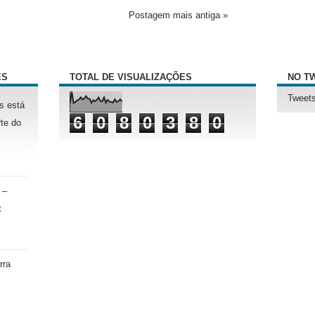
Postagem mais antiga »
ÊS
TOTAL DE VISUALIZAÇÕES
NO T
Tweets
s está
6
0
8
0
3
8
0
te do
 –
t
rra