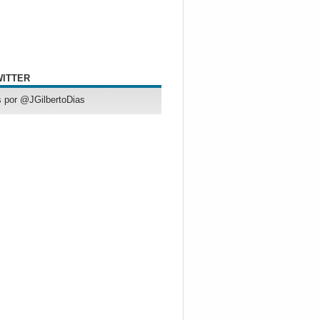
WITTER
 por @JGilbertoDias