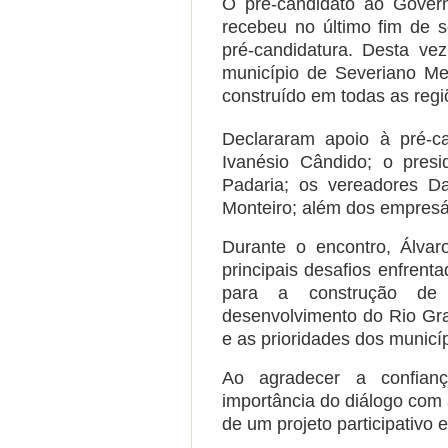
O pré-candidato ao Gover
recebeu no último fim de 
pré-candidatura. Desta ve
município de Severiano Me
construído em todas as regi
Declararam apoio à pré-ca
Ivanésio Cândido; o pres
Padaria; os vereadores D
Monteiro; além dos empresá
Durante o encontro, Álva
principais desafios enfren
para a construção de
desenvolvimento do Rio Gr
e as prioridades dos municíp
Ao agradecer a confian
importância do diálogo com 
de um projeto participativo