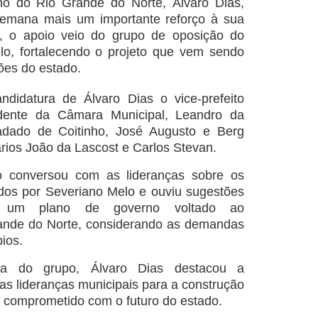
no do Rio Grande do Norte, Álvaro Dias,
semana mais um importante reforço à sua
z, o apoio veio do grupo de oposição do
lo, fortalecendo o projeto que vem sendo
ões do estado.
ndidatura de Álvaro Dias o vice-prefeito
idente da Câmara Municipal, Leandro da
adado de Coitinho, José Augusto e Berg
rios João da Lascost e Carlos Stevan.
ro conversou com as lideranças sobre os
tados por Severiano Melo e ouviu sugestões
 um plano de governo voltado ao
ande do Norte, considerando as demandas
ios.
ça do grupo, Álvaro Dias destacou a
as lideranças municipais para a construção
 e comprometido com o futuro do estado.