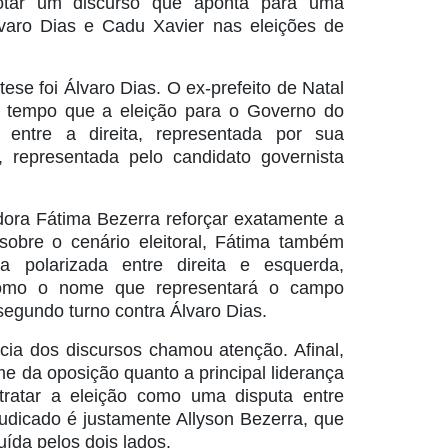
otar um discurso que aponta para uma
lvaro Dias e Cadu Xavier nas eleições de
ese foi Álvaro Dias. O ex-prefeito de Natal
 tempo que a eleição para o Governo do
entre a direita, representada por sua
, representada pelo candidato governista
dora Fátima Bezerra reforçar exatamente a
sobre o cenário eleitoral, Fátima também
 polarizada entre direita e esquerda,
como o nome que representará o campo
egundo turno contra Álvaro Dias.
ncia dos discursos chamou atenção. Afinal,
me da oposição quanto a principal liderança
ratar a eleição como uma disputa entre
judicado é justamente Allyson Bezerra, que
ruída pelos dois lados.