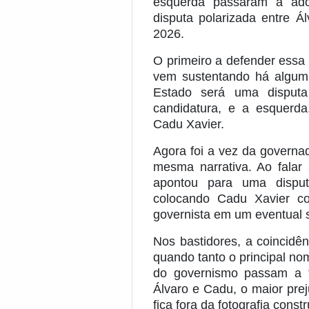
esquerda passaram a ad
disputa polarizada entre Á
2026.
O primeiro a defender essa t
vem sustentando há algum
Estado será uma disputa 
candidatura, e a esquerda
Cadu Xavier.
Agora foi a vez da governa
mesma narrativa. Ao falar 
apontou para uma disputa
colocando Cadu Xavier 
governista em um eventual s
Nos bastidores, a coincidê
quando tanto o principal no
do governismo passam a t
Álvaro e Cadu, o maior pre
fica fora da fotografia const