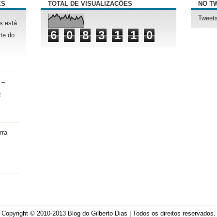
ÊS
TOTAL DE VISUALIZAÇÕES
NO T
Tweets
s está
6
0
8
3
1
1
0
te do
 –
t
rra
Copyright © 2010-2013
Blog do Gilberto Dias
| Todos os direitos reservados.