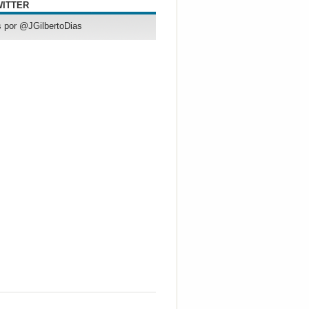
WITTER
 por @JGilbertoDias