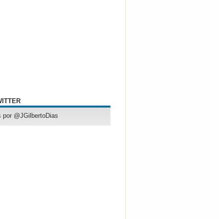
WITTER
 por @JGilbertoDias