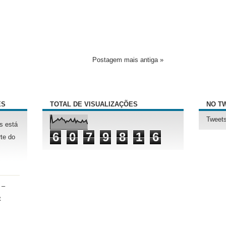
Postagem mais antiga »
ÊS
TOTAL DE VISUALIZAÇÕES
NO T
Tweets
s está
6
0
7
9
8
1
6
te do
 –
t