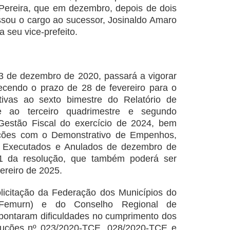
 Pereira, que em dezembro, depois de dois
sou o cargo ao sucessor, Josinaldo Amaro
a seu vice-prefeito.
3 de dezembro de 2020, passará a vigorar
ecendo o prazo de 28 de fevereiro para o
tivas ao sexto bimestre do Relatório de
e ao terceiro quadrimestre e segundo
Gestão Fiscal do exercício de 2024, bem
ções com o Demonstrativo de Empenhos,
 Executados e Anulados de dezembro de
 11 da resolução, que também poderá ser
vereiro de 2025.
licitação da Federação dos Municípios do
Femurn) e do Conselho Regional de
pontaram dificuldades no cumprimento dos
oluções nº 023/2020-TCE, 028/2020-TCE e