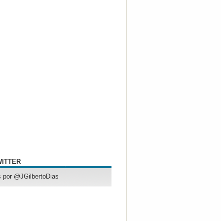
WITTER
 por @JGilbertoDias