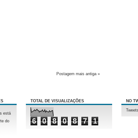
Postagem mais antiga »
ÊS
TOTAL DE VISUALIZAÇÕES
NO T
Tweets
s está
6
0
8
0
8
7
1
te do