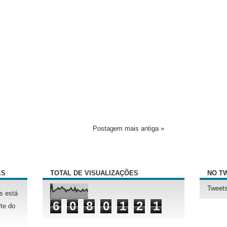
Postagem mais antiga »
ÊS
TOTAL DE VISUALIZAÇÕES
NO T
Tweets
s está
6
0
8
0
1
2
1
te do