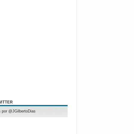
WITTER
 por @JGilbertoDias