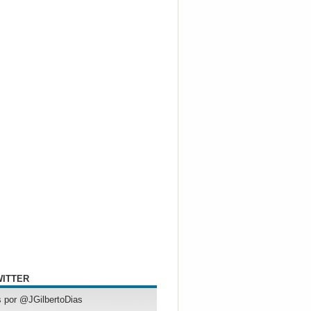
WITTER
 por @JGilbertoDias