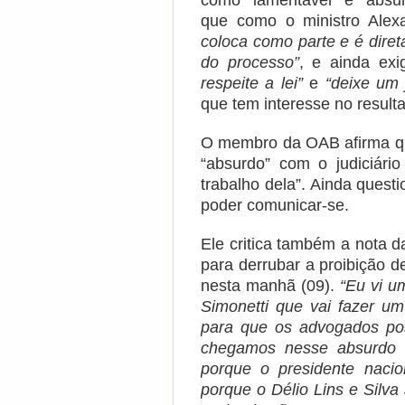
como “lamentável” e “absur
que como o ministro Ale
coloca como parte e é diret
do processo”
, e ainda ex
respeite a lei”
e
“deixe um 
que tem interesse no resul
O membro da OAB afirma q
“absurdo” com o judiciári
trabalho dela”. Ainda ques
poder comunicar-se.
Ele critica também a nota 
para derrubar a proibição 
nesta manhã (09).
“Eu vi u
Simonetti que vai fazer u
para que os advogados po
chegamos nesse absurdo 
porque o presidente naci
porque o Délio Lins e Silva