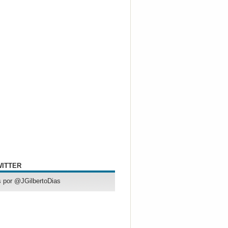
WITTER
 por @JGilbertoDias