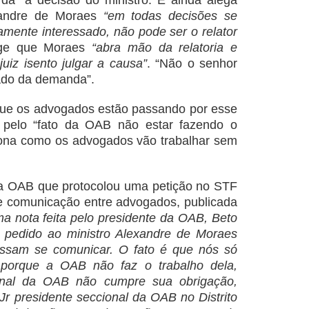
da” a decisão do ministro. E ainda alega
xandre de Moraes
“em todas decisões se
amente interessado, não pode ser o relator
ige que Moraes
“abra mão da relatoria e
juiz isento julgar a causa”
. “Não o senhor
tado da demanda”.
ue os advogados estão passando por esse
o pelo “fato da OAB não estar fazendo o
tiona como os advogados vão trabalhar sem
da OAB que protocolou uma petição no STF
de comunicação entre advogados, publicada
ma nota feita pelo presidente da OAB, Beto
m pedido ao ministro Alexandre de Moraes
ssam se comunicar. O fato é que nós só
porque a OAB não faz o trabalho dela,
onal da OAB não cumpre sua obrigação,
 Jr presidente seccional da OAB no Distrito