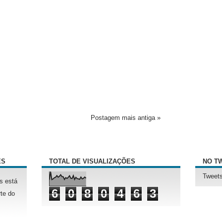
Postagem mais antiga »
ÊS
TOTAL DE VISUALIZAÇÕES
NO T
Tweets
s está
6
0
8
0
4
6
3
te do