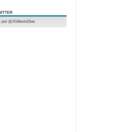
WITTER
 por @JGilbertoDias