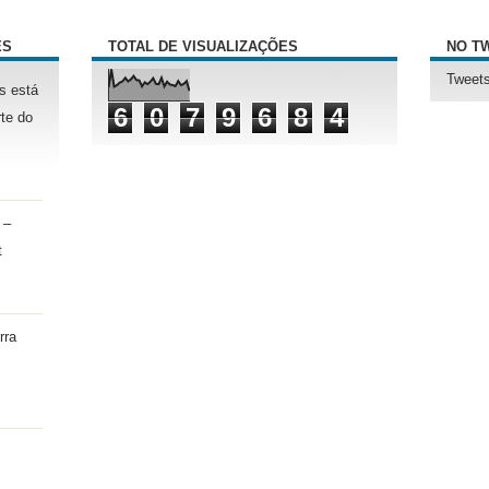
ÊS
TOTAL DE VISUALIZAÇÕES
NO T
Tweets
s está
6
0
7
9
6
8
4
te do
 –
t
rra