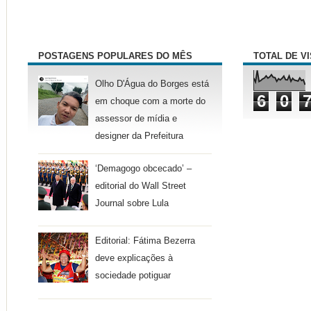
POSTAGENS POPULARES DO MÊS
TOTAL DE V
Olho D'Água do Borges está
6
0
em choque com a morte do
assessor de mídia e
designer da Prefeitura
‘Demagogo obcecado’ –
editorial do Wall Street
Journal sobre Lula
Editorial: Fátima Bezerra
deve explicações à
sociedade potiguar