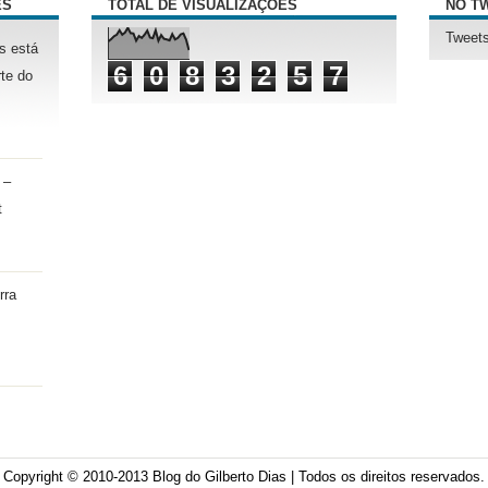
ÊS
TOTAL DE VISUALIZAÇÕES
NO T
Tweets
s está
6
0
8
3
2
5
7
te do
 –
t
rra
Copyright © 2010-2013
Blog do Gilberto Dias
| Todos os direitos reservados.