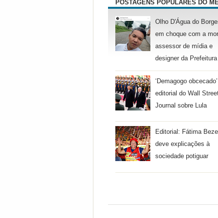
POSTAGENS POPULARES DO M
Olho D'Água do Borge
em choque com a mor
assessor de mídia e
designer da Prefeitura
‘Demagogo obcecado’
editorial do Wall Stree
Journal sobre Lula
Editorial: Fátima Beze
deve explicações à
sociedade potiguar