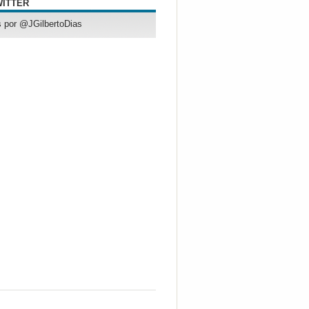
WITTER
 por @JGilbertoDias