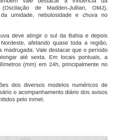
também vale destacar a influência da
al (Oscilação de Madden-Jullian, OMJ),
 da umidade, nebulosidade e chuva no
chuva deve atingir o sul da Bahia e depois
 Nordeste, afetando quase toda a região,
a madrugada. Vale destacar que o período
longar até sexta. Em locais pontuais, a
límetros (mm) em 24h, principalmente no
ções dos diversos modelos numéricos de
sário o acompanhamento diário dos avisos
itidos pelo Inmet.