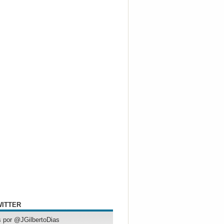
WITTER
 por @JGilbertoDias