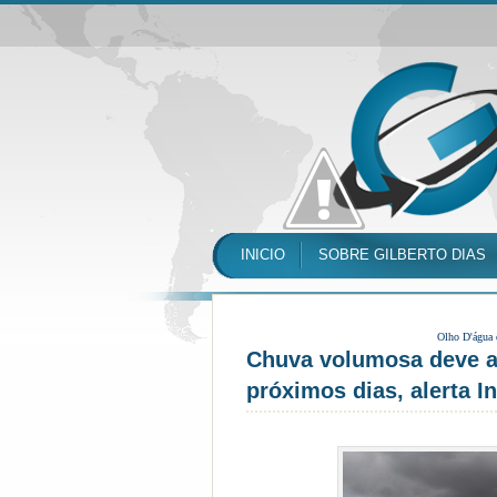
INICIO
SOBRE GILBERTO DIAS
Olho D'água
Chuva volumosa deve at
próximos dias, alerta I