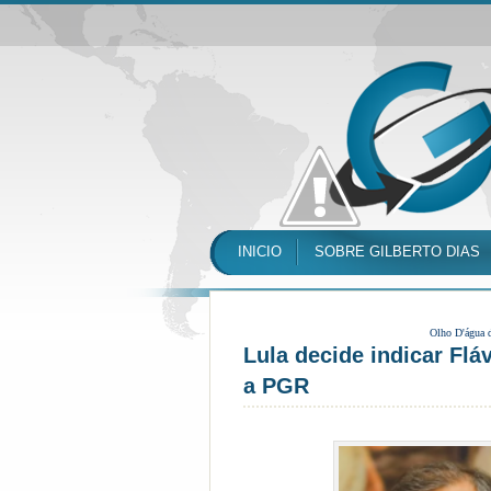
INICIO
SOBRE GILBERTO DIAS
Olho D'água 
Lula decide indicar Flá
a PGR