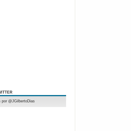
WITTER
 por @JGilbertoDias