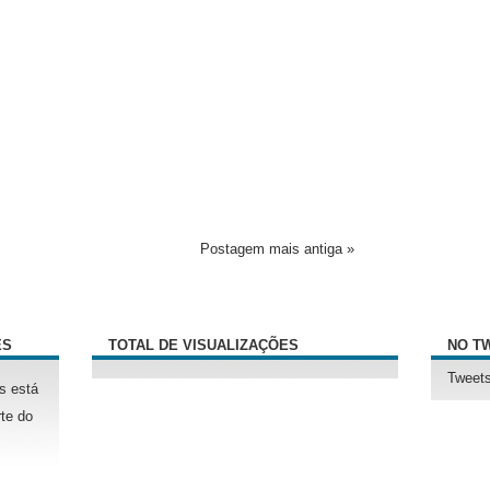
Postagem mais antiga »
ÊS
TOTAL DE VISUALIZAÇÕES
NO T
Tweets
s está
te do