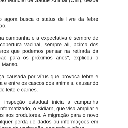
ação Mundial de Saúde Animal (OIE), desde
o agora busca o status de livre da febre
ão.
ma campanha e a expectativa é sempre de
cobertura vacinal, sempre ali, acima dos
ros que podemos pensar na retirada da
ação para os próximos anos”, explicou o
io Manso.
ça causada por vírus que provoca febre e
ca e entre os cascos dos animais, causando
 leite e carnes.
 inspeção estadual inicia a campanha
nformatizado, o Sidiarn, que visa ampliar e
dos aos produtores. A migração para o novo
alquer perda de dados ou informações em