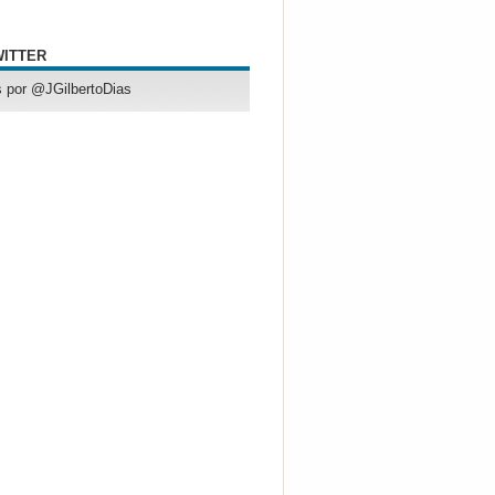
WITTER
 por @JGilbertoDias