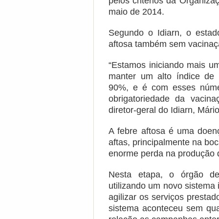
pelos critérios da Organiz
maio de 2014.
Segundo o Idiarn, o estad
aftosa também sem vacinaç
“Estamos iniciando mais u
manter um alto índice de 
90%, e é com esses núme
obrigatoriedade da vacin
diretor-geral do Idiarn, Már
A febre aftosa é uma doen
aftas, principalmente na bo
enorme perda na produção de
Nesta etapa, o órgão de
utilizando um novo sistema i
agilizar os serviços presta
sistema aconteceu sem qu