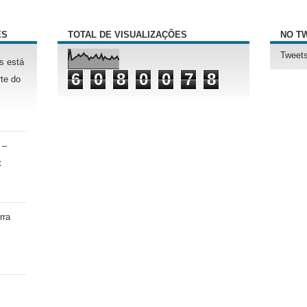
ÊS
TOTAL DE VISUALIZAÇÕES
NO T
Tweets
s está
6
0
8
0
0
7
8
te do
 –
t
rra