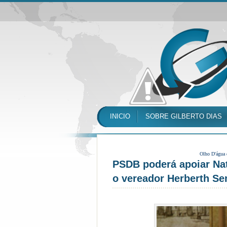
INICIO
SOBRE GILBERTO DIAS
Olho D'água
PSDB poderá apoiar Nat
o vereador Herberth Se