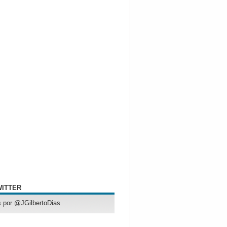
WITTER
 por @JGilbertoDias