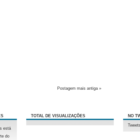
Postagem mais antiga »
ÊS
TOTAL DE VISUALIZAÇÕES
NO T
Tweets
s está
te do