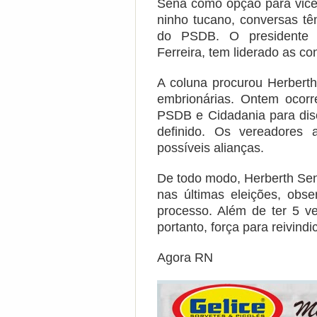
Sena como opção para vice
ninho tucano, conversas tê
do PSDB. O presidente 
Ferreira, tem liderado as co
A coluna procurou Herbert
embrionárias. Ontem ocorr
PSDB e Cidadania para disc
definido. Os vereadores 
possíveis alianças.
De todo modo, Herberth Sen
nas últimas eleições, ob
processo. Além de ter 5 v
portanto, força para reivind
Agora RN