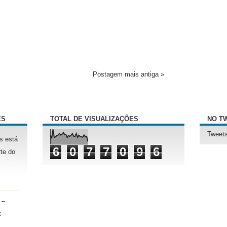
Postagem mais antiga »
ÊS
TOTAL DE VISUALIZAÇÕES
NO T
Tweets
s está
6
0
7
7
0
9
6
te do
 –
t