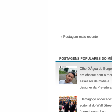
« Postagem mais recente
POSTAGENS POPULARES DO M
Olho D'Água do Borge
em choque com a mor
assessor de mídia e
designer da Prefeitura
‘Demagogo obcecado’
editorial do Wall Stree
Journal sobre Lula