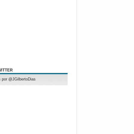
WITTER
 por @JGilbertoDias