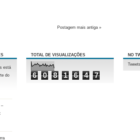
Postagem mais antiga »
ÊS
TOTAL DE VISUALIZAÇÕES
NO T
Tweets
s está
6
0
8
1
6
4
7
te do
 –
t
rra