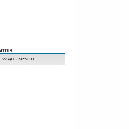
WITTER
 por @JGilbertoDias