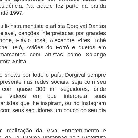
residência. Na cidade fez parte da banda
 até 1997.
lti-instrumentista e artista Dorgival Dantas
vejável, canções interpretadas por grandes
rone, Flávio José, Alexandre Pires, Tchê
ichel Teló, Aviões do Forró e duetos em
marcantes com artistas como Solange
tora Anitta.
e shows por todo o país, Dorgival sempre
presente nas redes sociais, seja com seu
e, com quase 300 mil seguidores, onde
nte vídeos em que interpreta suas
rtistas que lhe inspiram, ou no Instagram
 com seus seguidores um pouco do seu dia
m realização da Viva Entretenimento e
scal da Lei Djalma Maranhão pela Prefeitura