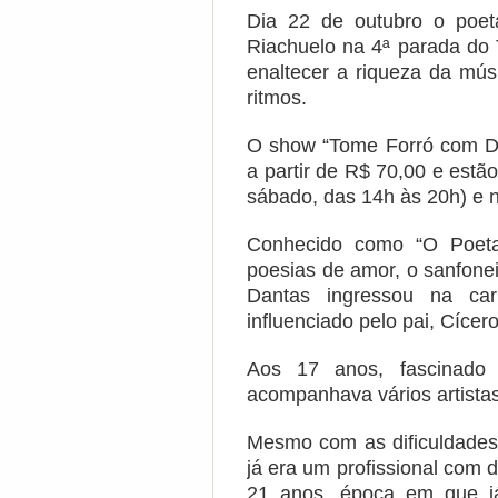
Dia 22 de outubro o poet
Riachuelo na 4ª parada do 
enaltecer a riqueza da músi
ritmos.
O show “Tome Forró com Do
a partir de R$ 70,00 e estão
sábado, das 14h às 20h) e n
Conhecido como “O Poeta
poesias de amor, o sanfoneir
Dantas ingressou na ca
influenciado pelo pai, Cíce
Aos 17 anos, fascinado
acompanhava vários artistas
Mesmo com as dificuldades 
já era um profissional com
21 anos, época em que já