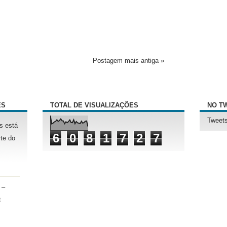
Postagem mais antiga »
ÊS
TOTAL DE VISUALIZAÇÕES
NO T
Tweets
s está
6
0
8
1
7
2
7
te do
 –
t