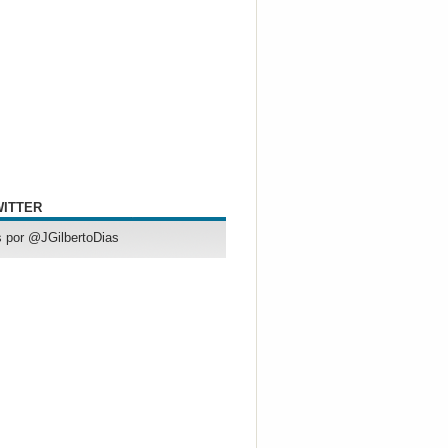
WITTER
 por @JGilbertoDias