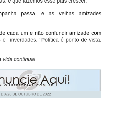
s, e que fazemos esse país crescer.
mpanha passa, e as velhas amizades
 de cada um e não confundir amizade com
s e inverdades. "
Política é ponto de vista,
vida continua!
 DIA
26 DE OUTUBRO DE 2022