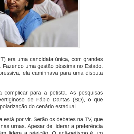
PT) era uma candidata única, com grandes
. Fazendo uma gestão péssima no Estado,
ressiva, ela caminhava para uma disputa
 complicar para a petista. As pesquisas
ertiginoso de Fábio Dantas (SD), o que
olarização do cenário estadual.
a está por vir. Serão os debates na TV, que
 nas urnas. Apesar de liderar a preferência
ém lidera a rejeição. O anti-petismo é um