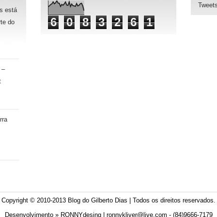
Tweets
s está
6
0
8
3
2
6
1
te do
 –
t
rra
Copyright © 2010-2013
Blog do Gilberto Dias
| Todos os direitos reservados.
Desenvolvimento »
RONNYdesing
| ronnykliver@live.com - (84)9666-7179