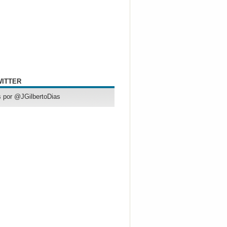
WITTER
 por @JGilbertoDias