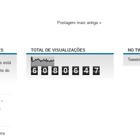
Postagem mais antiga »
ÊS
TOTAL DE VISUALIZAÇÕES
NO T
Tweets
s está
6
0
8
0
6
4
7
te do
 –
t
rra