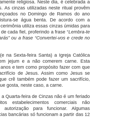
mente religiosa. Neste dia, é celebrada a
s. As cinzas utilizadas neste ritual provêm
ençoados no Domingo de Ramos do ano
 mistura-se água benta. De acordo com a
 cerimônia utiliza essas cinzas úmidas para
de cada fiel, proferindo a frase “
Lembra-te
arás” ou a frase “Convertei-vos e crede no
(e na Sexta-feira Santa) a Igreja Católica
erem jejum e a não comerem carne. Esta
os anos e tem como propósito fazer com que
acrifício de Jesus. Assim como Jesus se
 que crê também pode fazer um sacrifício,
e gosta, neste caso, a carne.
, a Quarta-feira de Cinzas não é um feriado
itos estabelecimentos comerciais não
 autorização para funcionar. Algumas
cias bancárias só funcionam a partir das 12