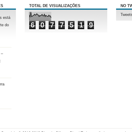
ÊS
TOTAL DE VISUALIZAÇÕES
NO T
Tweets
s está
6
0
7
7
5
1
9
te do
 –
t
rra