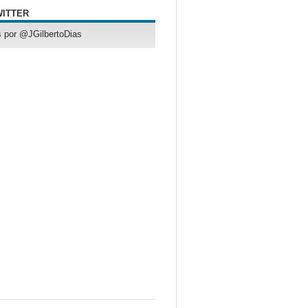
WITTER
 por @JGilbertoDias