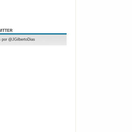
WITTER
 por @JGilbertoDias