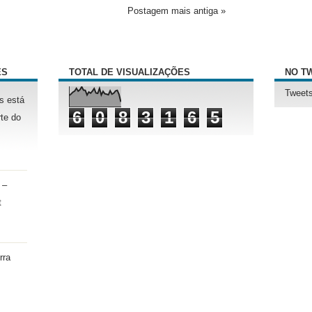
Postagem mais antiga »
ÊS
TOTAL DE VISUALIZAÇÕES
NO T
Tweets
s está
6
0
8
3
1
6
5
te do
 –
t
rra