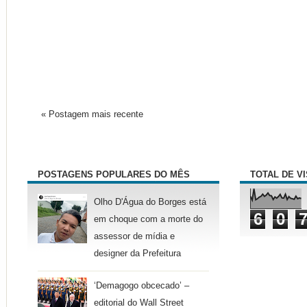
« Postagem mais recente
POSTAGENS POPULARES DO MÊS
TOTAL DE V
Olho D'Água do Borges está
6
0
em choque com a morte do
assessor de mídia e
designer da Prefeitura
‘Demagogo obcecado’ –
editorial do Wall Street