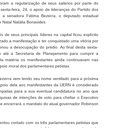
ram a regularização de seus salários por parte do
exta-feira, 24, o apoio de lideranças do Partido dos
 a senadora Fátima Bezerra, o deputado estadual
 Natal Natália Bonavides.
 de seus principais líderes na capital ficou explícito
izado a manifestação e ter conquistado uma vitória por
enou a desocupação do prédio. Ao final desta sexta-
ram até a Secretaria de Planejamento para cumprir a
ta matéria os manifestantes ainda continuavam nas
poio moral dos parlamentares petistas.
zerra vem tendo seu nome ventilado para a próxima
apoio dela aos manifestantes da UERN é considerado
mpatias para a sua eventual candidatura no ano que
quisas de intenções de voto para chefiar o Executivo
se encerrará o mandato do atual governador Robinson
entou contato com os três parlamentares petistas que