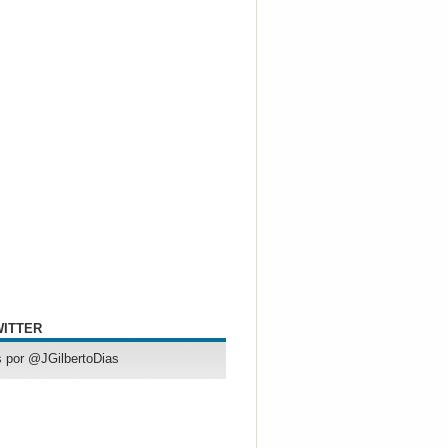
WITTER
 por @JGilbertoDias