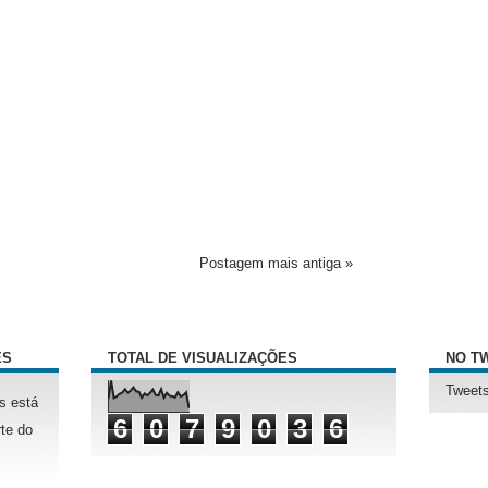
Postagem mais antiga »
ÊS
TOTAL DE VISUALIZAÇÕES
NO T
Tweets
s está
6
0
7
9
0
3
6
te do