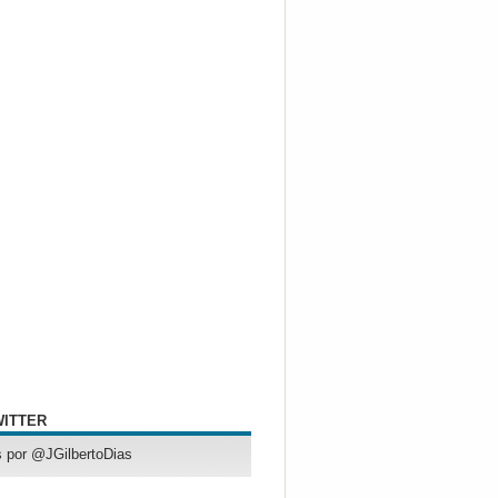
WITTER
 por @JGilbertoDias