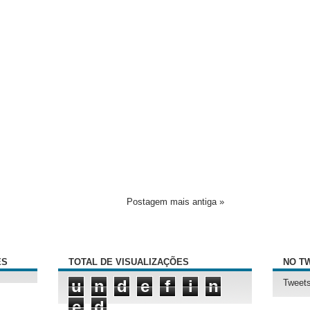
Postagem mais antiga »
ÊS
TOTAL DE VISUALIZAÇÕES
NO T
u
n
d
e
f
i
n
Tweets
e
d