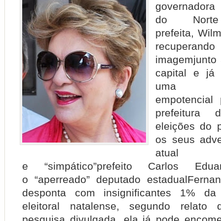
governadora
do Nort
prefeita,
Wilm
recupera
imagem
junto
capital e j
uma c
em
potencial
p
prefeitur
eleições do 
os seus
adve
atual
e
“simpático”
prefeito
Carlos Edua
o
“aperreado”
deputado estadual
Fernan
desponta com insignificantes
1%
da p
eleitoral natalense, segundo relato
pesquisa divulgada, ela já pode
encom