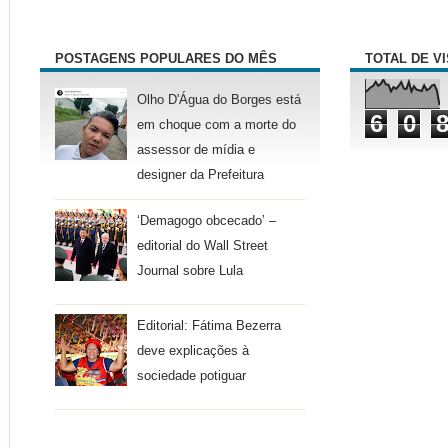
POSTAGENS POPULARES DO MÊS
TOTAL DE V
Olho D'Água do Borges está
6
0
em choque com a morte do
assessor de mídia e
designer da Prefeitura
‘Demagogo obcecado’ –
editorial do Wall Street
Journal sobre Lula
Editorial: Fátima Bezerra
deve explicações à
sociedade potiguar