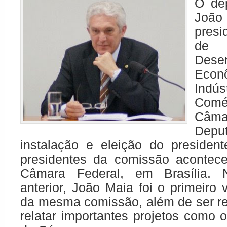
O dep
João 
presi
de
Dese
Econ
Ind
Com
Câ
Dep
instalação e eleição do presiden
presidentes da comissão acontece
Câmara Federal, em Brasília. N
anterior, João Maia foi o primeiro 
da mesma comissão, além de ser r
relatar importantes projetos como o