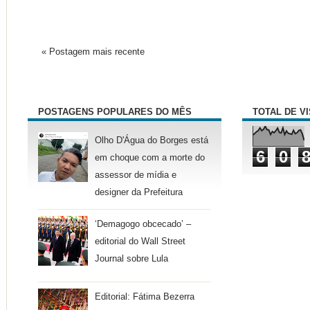
« Postagem mais recente
POSTAGENS POPULARES DO MÊS
TOTAL DE V
Olho D'Água do Borges está
6
0
em choque com a morte do
assessor de mídia e
designer da Prefeitura
‘Demagogo obcecado’ –
editorial do Wall Street
Journal sobre Lula
Editorial: Fátima Bezerra