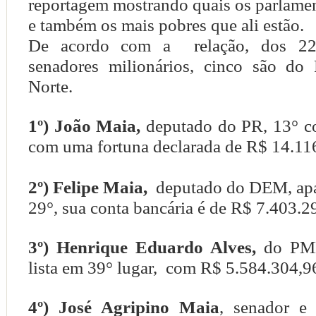
reportagem mostrando quais os parlamen
e também os mais pobres que ali estão.
De acordo com a
relação,
dos 220
senadores milionários, cinco são do
Norte.
1º) João Maia,
deputado do PR, 13° col
com uma fortuna declarada de R$ 14.11
2º) Felipe Maia,
deputado do DEM, apar
29°, sua conta bancária é de R$ 7.403.2
3º) Henrique Eduardo Alves,
do PM
lista em 39° lugar, com R$ 5.584.304,9
4º) José Agripino Maia
, senador e