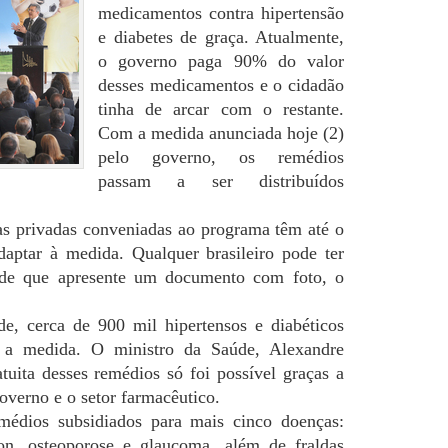
medicamentos contra hipertensão
e diabetes de graça. Atualmente,
o governo paga 90% do valor
desses medicamentos e o cidadão
tinha de arcar com o restante.
Com a medida anunciada hoje (2)
pelo governo, os remédios
passam a ser distribuídos
as privadas conveniadas ao programa têm até o
daptar à medida. Qualquer brasileiro pode ter
sde que apresente um documento com foto, o
e, cerca de 900 mil hipertensos e diabéticos
 a medida. O ministro da Saúde, Alexandre
atuita desses remédios só foi possível graças a
overno e o setor farmacêutico.
médios subsidiados para mais cinco doenças:
on, osteoporose e glaucoma, além de fraldas