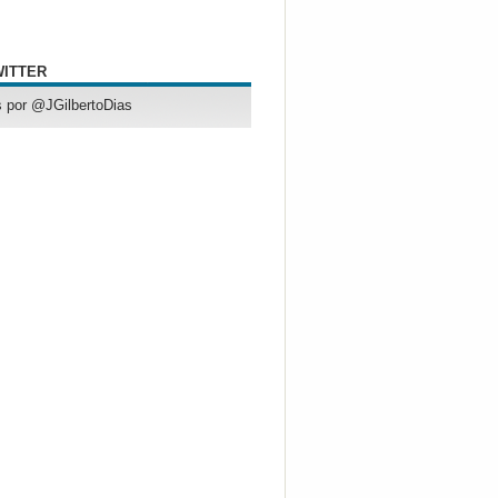
WITTER
 por @JGilbertoDias