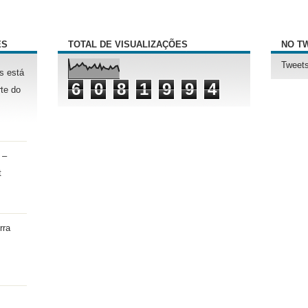
ÊS
TOTAL DE VISUALIZAÇÕES
NO T
Tweets
s está
6
0
8
1
9
9
4
te do
 –
t
rra