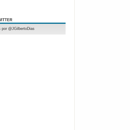
WITTER
 por @JGilbertoDias