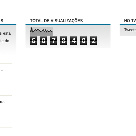
ÊS
TOTAL DE VISUALIZAÇÕES
NO T
Tweets
s está
6
0
7
8
4
0
2
te do
 –
t
rra