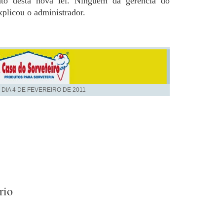
to desta nova lei. Ninguém da gerência do
xplicou o administrador.
 DIA
4 DE FEVEREIRO DE 2011
rio