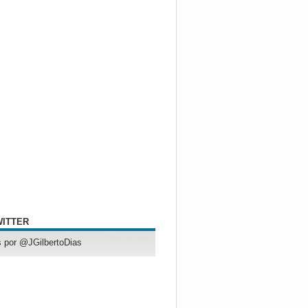
WITTER
 por @JGilbertoDias