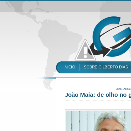
INICIO
SOBRE GILBERTO DIAS
Olho D'água
João Maia: de olho no 