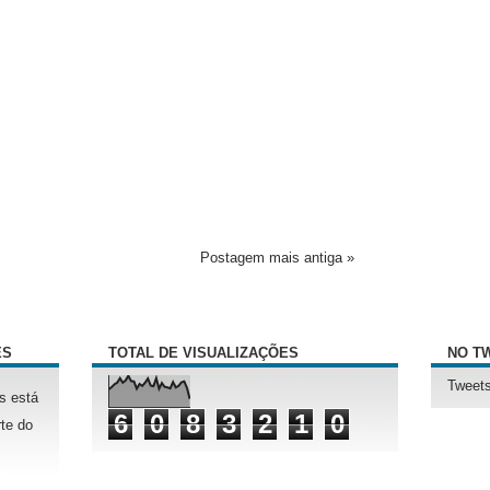
Postagem mais antiga »
ÊS
TOTAL DE VISUALIZAÇÕES
NO T
Tweets
s está
6
0
8
3
2
1
0
te do