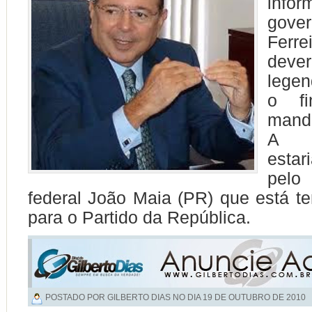
inf
gove
Ferr
deve
lege
o f
mand
A a
estar
pel
federal João Maia (PR) que está ten
para o Partido da República.
POSTADO POR GILBERTO DIAS NO DIA
19 DE OUTUBRO DE 2010