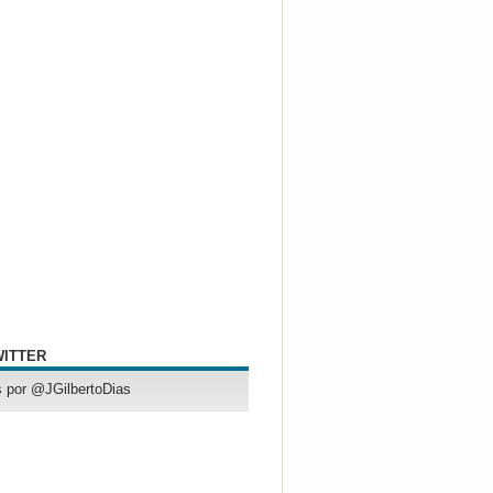
WITTER
 por @JGilbertoDias