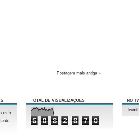
Postagem mais antiga »
ÊS
TOTAL DE VISUALIZAÇÕES
NO T
Tweets
s está
6
0
8
2
8
7
0
te do