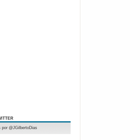
WITTER
 por @JGilbertoDias