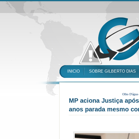
INICIO
SOBRE GILBERTO DIAS
Olho D'água
MP aciona Justiça após
anos parada mesmo com