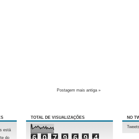
Postagem mais antiga »
ÊS
TOTAL DE VISUALIZAÇÕES
NO T
Tweets
s está
6
0
7
9
6
9
4
te do