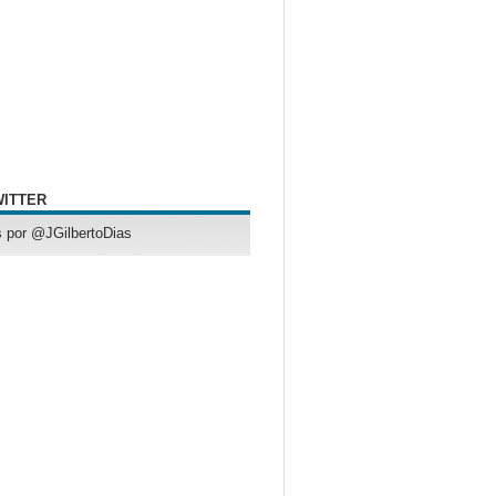
WITTER
 por @JGilbertoDias