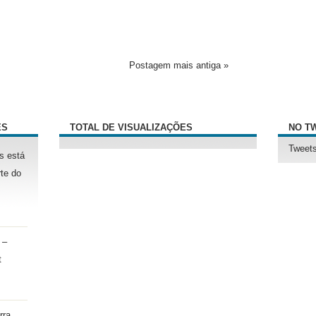
Postagem mais antiga »
ÊS
TOTAL DE VISUALIZAÇÕES
NO T
Tweets
s está
te do
 –
t
rra