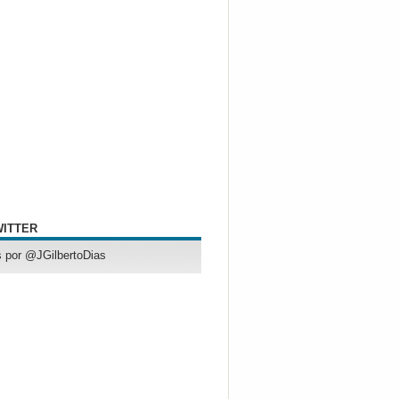
WITTER
 por @JGilbertoDias