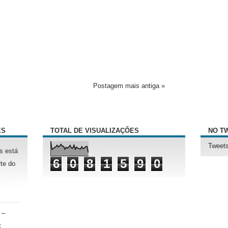
Postagem mais antiga »
ÊS
TOTAL DE VISUALIZAÇÕES
NO T
Tweets
s está
6
0
8
1
5
9
0
te do
 –
t