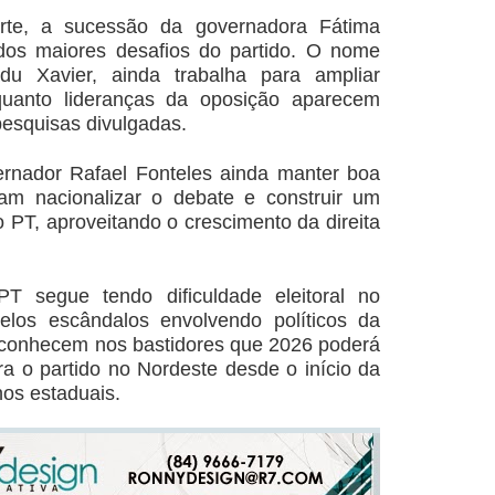
rte, a sucessão da governadora Fátima 
dos maiores 
desafios do partido. O nome 
du Xavier, ainda trabalha 
para ampliar 
conhecimento popular, enquanto lideranças da oposição aparecem 
pesquisas divulgadas.
rnador Rafael Fonteles ainda manter boa 
tam 
nacionalizar o debate e construir um 
o PT, 
aproveitando o crescimento da direita 
PT segue tendo dificuldade eleitoral no 
elos escândalos envolvendo políticos da 
reconhecem 
nos bastidores que 2026 poderá 
ra o partido no 
Nordeste desde o início da 
nos estaduais.