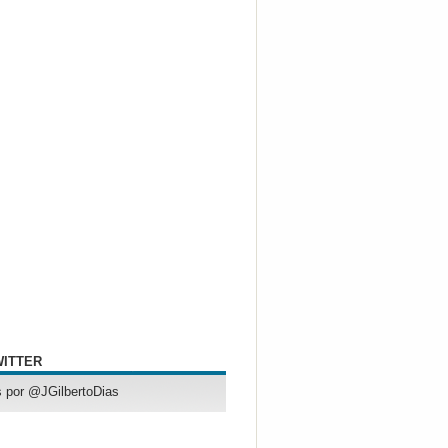
WITTER
 por @JGilbertoDias