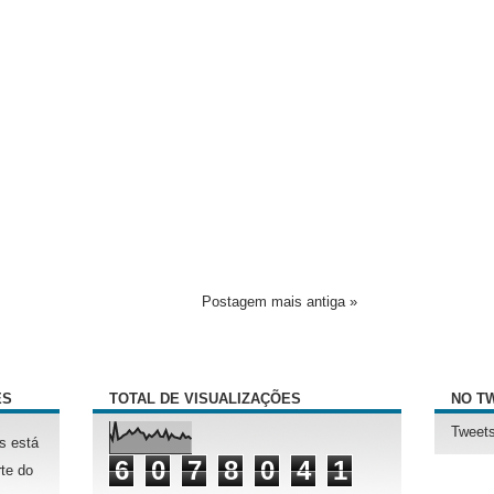
Postagem mais antiga »
ÊS
TOTAL DE VISUALIZAÇÕES
NO T
Tweets
s está
6
0
7
8
0
4
1
te do