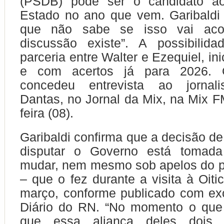
(PSDB) pode ser o candidato a
Estado no ano que vem. Garibaldi
que não sabe se isso vai acon
discussão existe”. A possibilida
parceria entre Walter e Ezequiel, i
e com acertos já para 2026. 
concedeu entrevista ao jornali
Dantas, no Jornal da Mix, na Mix FM
feira (08).
Garibaldi confirma que a decisão de
disputar o Governo está tomad
mudar, nem mesmo sob apelos do p
– que o fez durante a visita à Oiti
março, conforme publicado com ex
Diário do RN. “No momento o que 
que essa aliança deles dois