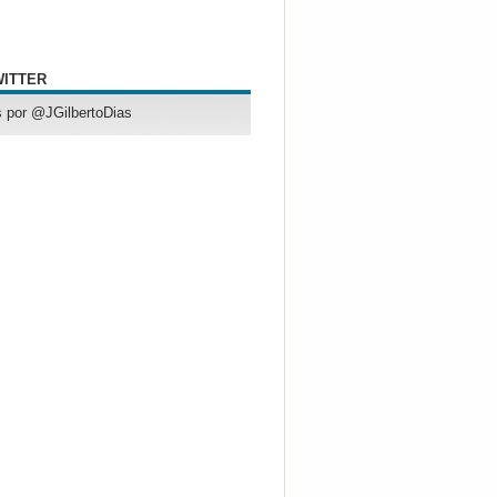
WITTER
 por @JGilbertoDias