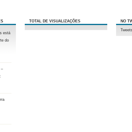
ÊS
TOTAL DE VISUALIZAÇÕES
NO T
Tweets
s está
te do
 –
t
rra