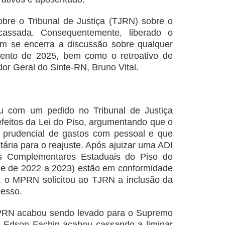
bre o Tribunal de Justiça (TJRN) sobre o
cassada. Consequentemente, liberado o
ém se encerra a discussão sobre qualquer
mento de 2025, bem como o retroativo de
or Geral do Sinte-RN, Bruno Vital.
ou com um pedido no Tribunal de Justiça
feitos da Lei do Piso, argumentando que o
e prudencial de gastos com pessoal e que
ária para o reajuste. Após ajuizar uma ADI
is Complementares Estaduais do Piso do
 e de 2022 a 2023) estão em conformidade
, o MPRN solicitou ao TJRN a inclusão da
cesso.
MPRN acabou sendo levado para o Supremo
ro Edson Fachin acabou cassando a liminar