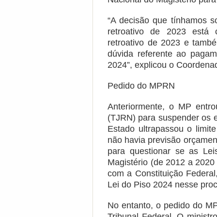
“A decisão que tínhamos so
retroativo de 2023 está 
retroativo de 2023 e tamb
dúvida referente ao paga
2024”, explicou o Coordenad
Pedido do MPRN
Anteriormente, o MP entr
(TJRN) para suspender os e
Estado ultrapassou o limit
não havia previsão orçament
para questionar se as Le
Magistério (de 2012 a 2020
com a Constituição Federal
Lei do Piso 2024 nesse pro
No entanto, o pedido do 
Tribunal Federal. O minist