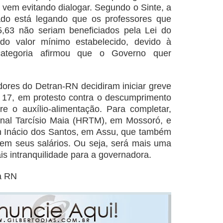
 vem evitando dialogar. Segundo o Sinte, a
ado está legando que os professores que
,63 não seriam beneficiados pela Lei do
 do valor mínimo estabelecido, devido à
categoria afirmou que o Governo quer
res do Detran-RN decidiram iniciar greve
ra 17, em protesto contra o descumprimento
e o auxílio-alimentação. Para completar,
nal Tarcísio Maia (HRTM), em Mossoró, e
n Inácio dos Santos, em Assu, que também
rem seus salários. Ou seja, será mais uma
s intranquilidade para a governadora.
a RN