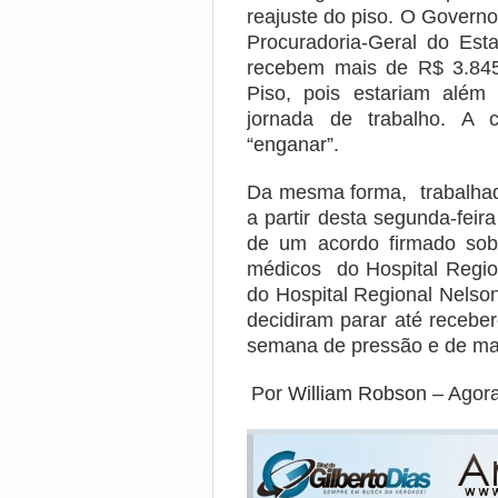
reajuste do piso. O Governo
Procuradoria-Geral do Est
recebem mais de R$ 3.845
Piso, pois estariam além
jornada de trabalho. A 
“enganar”.
Da mesma forma, trabalhado
a partir desta segunda-fei
de um acordo firmado sobr
médicos do Hospital Regio
do Hospital Regional Nelso
decidiram parar até recebe
semana de pressão e de mai
Por
William Robson
– Agor