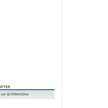
WITTER
 por @JGilbertoDias