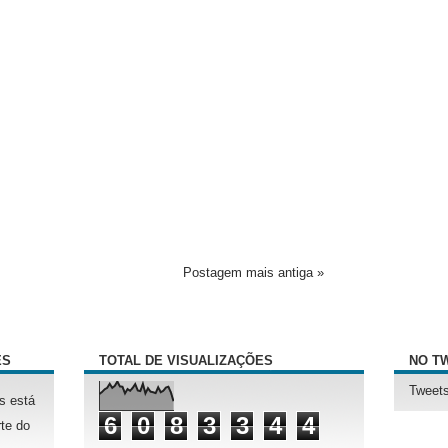
Postagem mais antiga »
ÊS
TOTAL DE VISUALIZAÇÕES
NO T
Tweets
s está
6
0
8
3
3
4
4
te do