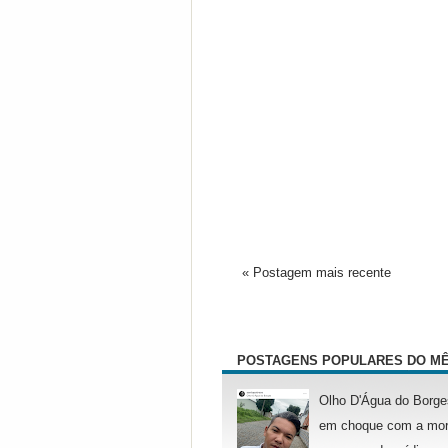
« Postagem mais recente
POSTAGENS POPULARES DO M
Olho D'Água do Borge
em choque com a mor